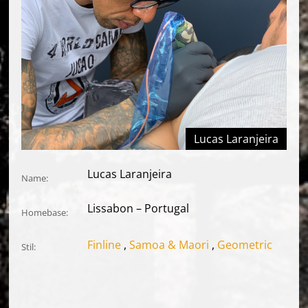
Lucas Laranjeira
Lucas Laranjeira
Name:
Lissabon – Portugal
Homebase:
Finline
Samoa & Maori
Geometric
Stil: